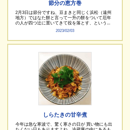
節分の恵方巻
2月3日は節分ですね、豆まきと同じく浜松（遠州
地方）ではなた餅と言って一升の餅をついて厄年
の人が四つ辻に置いてきて役を落とす、という...
2023/02/03
しらたきの甘辛煮
今年は急な寒波で、驚く寒さの日が 買い物にも出
たくない日もありますよね、冷蔵庫の中にあるも