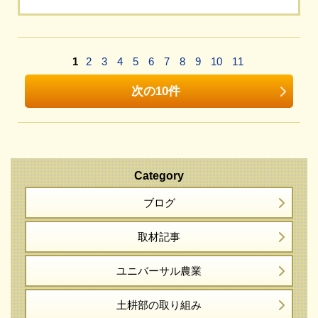
1
2
3
4
5
6
7
8
9
10
11
次の10件
Category
ブログ
取材記事
ユニバーサル農業
土耕部の取り組み