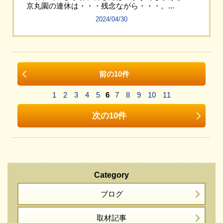
京丸園の連休は・・・残念ながら・・・。...
2024/04/30
前の10件
1
2
3
4
5
6
7
8
9
10
11
次の10件
Category
ブログ
取材記事