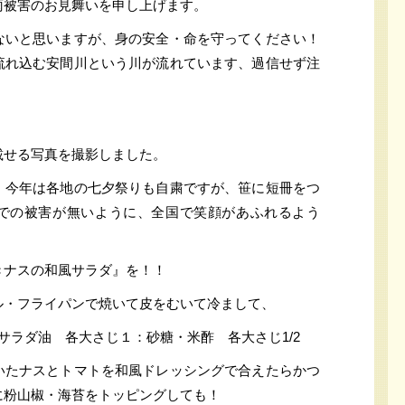
雨被害のお見舞いを申し上げます。
ないと思いますが、身の安全・命を守ってください！
流れ込む安間川という川が流れています、過信せず注
載せる写真を撮影しました。
・今年は各地の七夕祭りも自粛ですが、笹に短冊をつ
での被害が無いように、全国で笑顔があふれるよう
きナスの和風サラダ』を！！
ル・フライパンで焼いて皮をむいて冷まして、
サラダ油 各大さじ１：砂糖・米酢 各大さじ1/2
いたナスとトマトを和風ドレッシングで合えたらかつ
に粉山椒・海苔をトッピングしても！